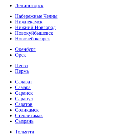
Лениногорск
Набережные Челны
Нижнекамск
Нижний Новгород
Новокуйбышевск
Новочебоксарск
Оренбург
Орск
Пенза
Пермь
Салават
Самара
Саранск
Сарапул
Саратов
Соликамск
Стерлитамак
Сызрань
Тольятти