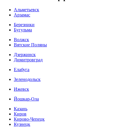
Альметьевск
Арзамас
Березники
Бугульма
Волжск
Вятские Поляны
Дзержинск
Димитровград
Елабуга
Зеленодольск
Ижевск
Йошкар-Ола
Казань
Киров
Кирово-Чепецк
Кузнецк