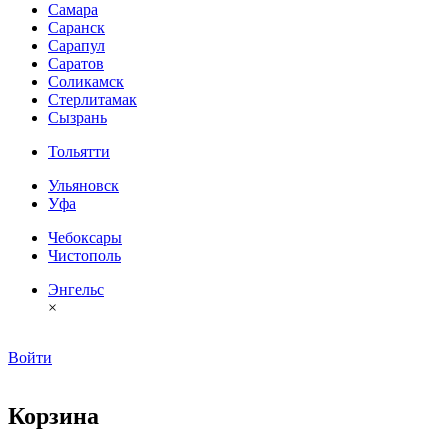
Самара
Саранск
Сарапул
Саратов
Соликамск
Стерлитамак
Сызрань
Тольятти
Ульяновск
Уфа
Чебоксары
Чистополь
Энгельс
×
Войти
Корзина