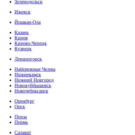
Зеленодольск
Ижевск
Йошкар-Ола
Казань
Киров
Кирово-Чепецк
Кузнецк
Лениногорск
Набережные Челны
Нижнекамск
Нижний Новгород
Новокуйбышевск
Новочебоксарск
Оренбург
Орск
Пенза
Пермь
Салават