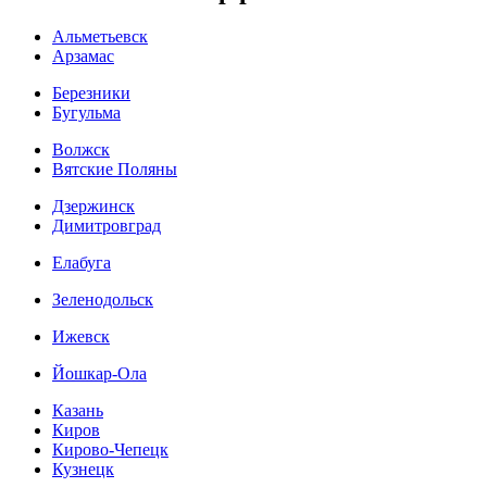
Альметьевск
Арзамас
Березники
Бугульма
Волжск
Вятские Поляны
Дзержинск
Димитровград
Елабуга
Зеленодольск
Ижевск
Йошкар-Ола
Казань
Киров
Кирово-Чепецк
Кузнецк