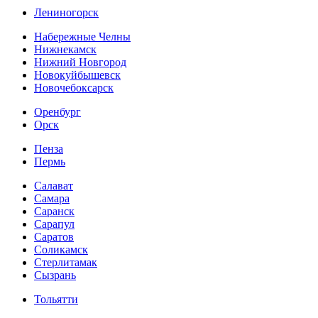
Лениногорск
Набережные Челны
Нижнекамск
Нижний Новгород
Новокуйбышевск
Новочебоксарск
Оренбург
Орск
Пенза
Пермь
Салават
Самара
Саранск
Сарапул
Саратов
Соликамск
Стерлитамак
Сызрань
Тольятти