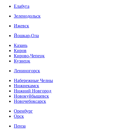
Елабуга
Зеленодольск
Ижевск
Йошкар-Ола
Казань
Киров
Кирово-Чепецк
Кузнецк
Лениногорск
Набережные Челны
Нижнекамск
Нижний Новгород
Новокуйбышевск
Новочебоксарск
Оренбург
Орск
Пенза