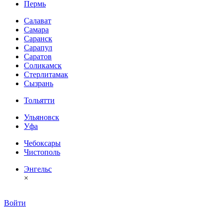
Пермь
Салават
Самара
Саранск
Сарапул
Саратов
Соликамск
Стерлитамак
Сызрань
Тольятти
Ульяновск
Уфа
Чебоксары
Чистополь
Энгельс
×
Войти