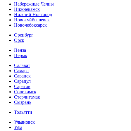
Набережные Челны
Нижнекамск
Нижний Новгород
Новокуйбышевск
Новочебоксарск
Оренбург
Орск
Пенза
Пермь
Салават
Самара
Саранск
Сарапул
Саратов
Соликамск
Стерлитамак
Сызрань
Тольятти
Ульяновск
Уфа