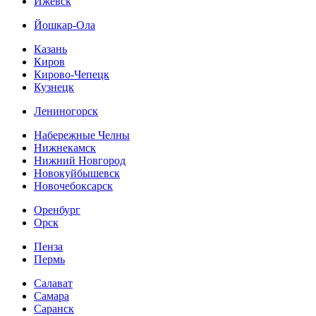
Ижевск
Йошкар-Ола
Казань
Киров
Кирово-Чепецк
Кузнецк
Лениногорск
Набережные Челны
Нижнекамск
Нижний Новгород
Новокуйбышевск
Новочебоксарск
Оренбург
Орск
Пенза
Пермь
Салават
Самара
Саранск