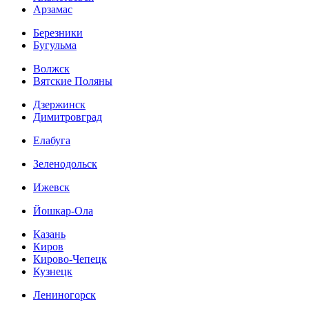
Арзамас
Березники
Бугульма
Волжск
Вятские Поляны
Дзержинск
Димитровград
Елабуга
Зеленодольск
Ижевск
Йошкар-Ола
Казань
Киров
Кирово-Чепецк
Кузнецк
Лениногорск