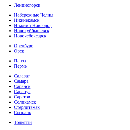
Лениногорск
Набережные Челны
Нижнекамск
Нижний Новгород
Новокуйбышевск
Новочебоксарск
Оренбург
Орск
Пенза
Пермь
Салават
Самара
Саранск
Сарапул
Саратов
Соликамск
Стерлитамак
Сызрань
Тольятти