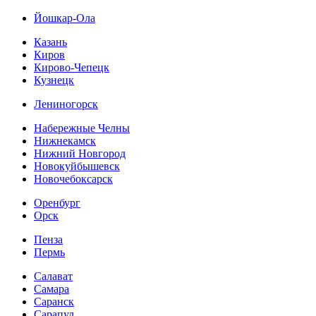
Йошкар-Ола
Казань
Киров
Кирово-Чепецк
Кузнецк
Лениногорск
Набережные Челны
Нижнекамск
Нижний Новгород
Новокуйбышевск
Новочебоксарск
Оренбург
Орск
Пенза
Пермь
Салават
Самара
Саранск
Сарапул