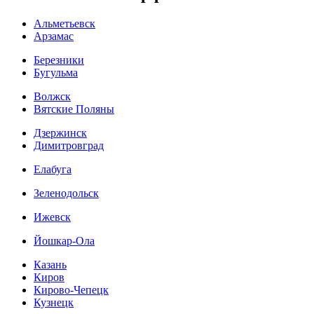
Альметьевск
Арзамас
Березники
Бугульма
Волжск
Вятские Поляны
Дзержинск
Димитровград
Елабуга
Зеленодольск
Ижевск
Йошкар-Ола
Казань
Киров
Кирово-Чепецк
Кузнецк